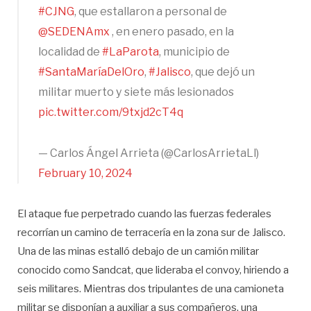
#CJNG
, que estallaron a personal de
@SEDENAmx
, en enero pasado, en la
localidad de
#LaParota
, municipio de
#SantaMaríaDelOro
,
#Jalisco
, que dejó un
militar muerto y siete más lesionados
pic.twitter.com/9txjd2cT4q
— Carlos Ángel Arrieta (@CarlosArrietaLl)
February 10, 2024
El ataque fue perpetrado cuando las fuerzas federales
recorrían un camino de terracería en la zona sur de Jalisco.
Una de las minas estalló debajo de un camión militar
conocido como Sandcat, que lideraba el convoy, hiriendo a
seis militares. Mientras dos tripulantes de una camioneta
militar se disponían a auxiliar a sus compañeros, una