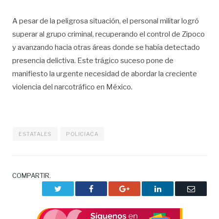
A pesar de la peligrosa situación, el personal militar logró
superar al grupo criminal, recuperando el control de Zipoco
y avanzando hacia otras áreas donde se había detectado
presencia delictiva. Este trágico suceso pone de
manifiesto la urgente necesidad de abordar la creciente
violencia del narcotráfico en México.
ESTATALES
POLICIACA
COMPARTIR.
Twitter
Facebook
Google+
LinkedIn
Correo
electrón