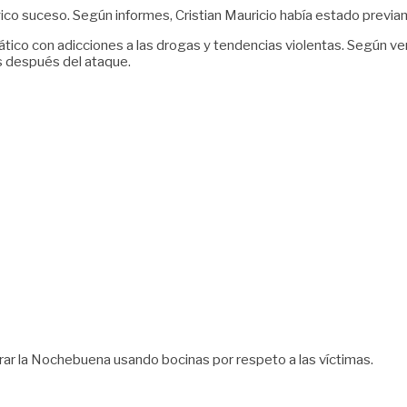
gico suceso. Según informes, Cristian Mauricio había estado previa
ático con adicciones a las drogas y tendencias violentas. Según v
s después del ataque.
brar la Nochebuena usando bocinas por respeto a las víctimas.