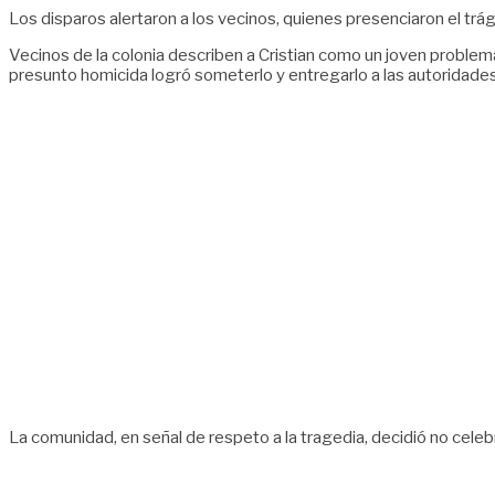
Los disparos alertaron a los vecinos, quienes presenciaron el trá
Vecinos de la colonia describen a Cristian como un joven problem
presunto homicida logró someterlo y entregarlo a las autoridade
La comunidad, en señal de respeto a la tragedia, decidió no cele