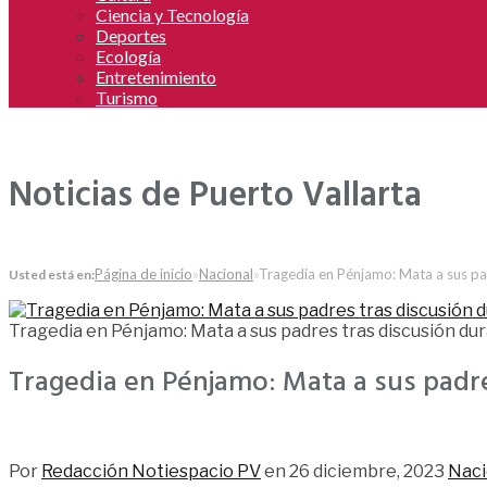
Ciencia y Tecnología
Deportes
Ecología
Entretenimiento
Turismo
Noticias de Puerto Vallarta
Página de inicio
»
Nacional
»
Tragedia en Pénjamo: Mata a sus pa
Usted está en:
Tragedia en Pénjamo: Mata a sus padres tras discusión d
Tragedia en Pénjamo: Mata a sus padr
549
Por
Redacción Notiespacio PV
en
26 diciembre, 2023
Naci