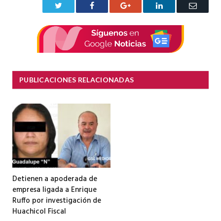
Twitter
Facebook
Google+
LinkedIn
Correo
electrón
PUBLICACIONES RELACIONADAS
Detienen a apoderada de
empresa ligada a Enrique
Ruffo por investigación de
Huachicol Fiscal