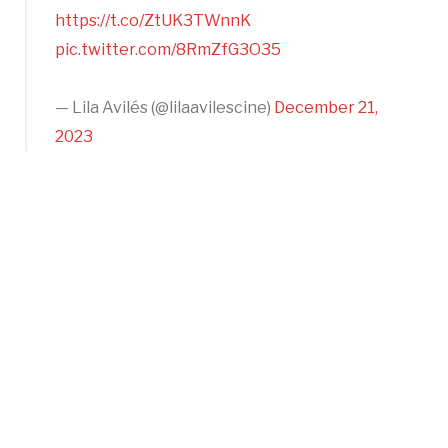
https://t.co/ZtUK3TWnnK
pic.twitter.com/8RmZfG3O35
— Lila Avilés (@lilaavilescine)
December 21,
2023