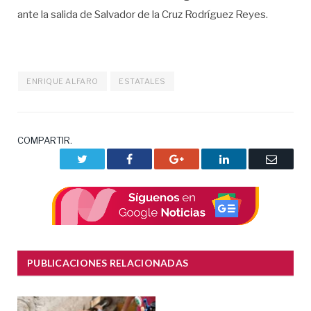
ante la salida de Salvador de la Cruz Rodríguez Reyes.
ENRIQUE ALFARO
ESTATALES
COMPARTIR.
Twitter
Facebook
Google+
LinkedIn
Correo
electrón
PUBLICACIONES RELACIONADAS