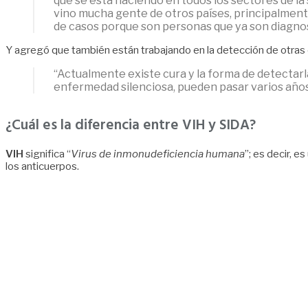
que se está haciendo en todos los sectores de la 
vino mucha gente de otros países, principalmente
de casos porque son personas que ya son diagnos
Y agregó que también están trabajando en la detección de otras
“Actualmente existe cura y la forma de detectarl
enfermedad silenciosa, pueden pasar varios años
¿Cuál es la diferencia entre VIH y SIDA?
VIH
significa “
Virus de inmonudeficiencia humana
”; es decir, 
los anticuerpos.