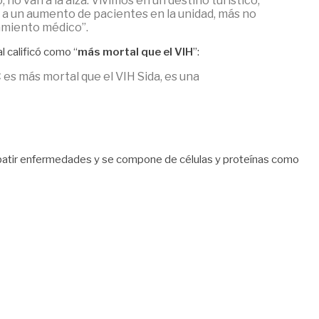
o van a la alza. Vivimos en un destino turístico,
ó a un aumento de pacientes en la unidad, más no
amiento médico”.
al calificó como “
más mortal que el VIH
”:
es más mortal que el VIH Sida, es una
 combatir enfermedades y se compone de células y proteínas como