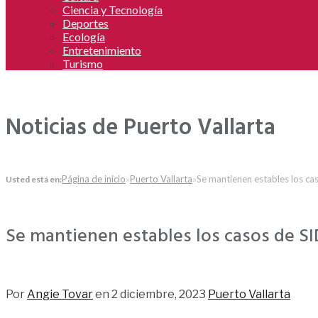
Ciencia y Tecnología
Deportes
Ecología
Entretenimiento
Turismo
Noticias de Puerto Vallarta
Página de inicio
»
Puerto Vallarta
»
Se mantienen estables los ca
Usted está en:
Se mantienen estables los casos de SI
50
Por
Angie Tovar
en
2 diciembre, 2023
Puerto Vallarta