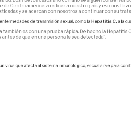
salud. Los nuevos casos año con año se siguen conservando, n
 de Centroamérica, a radicar a nuestro país y eso nos llev
ticadas y se acercan con nosotros a continuar con su trat
 enfermedades de transmisión sexual, como la
Hepatitis C,
a la cu
a también es con una prueba rápida. De hecho la Hepatitis C 
 antes de que en una persona le sea detectada”.
es un virus que afecta al sistema inmunológico, el cual sirve para