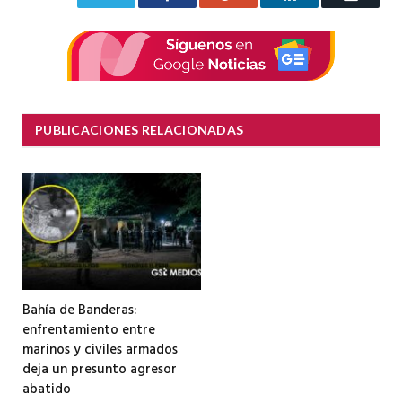
electrón
PUBLICACIONES RELACIONADAS
Bahía de Banderas:
enfrentamiento entre
marinos y civiles armados
deja un presunto agresor
abatido