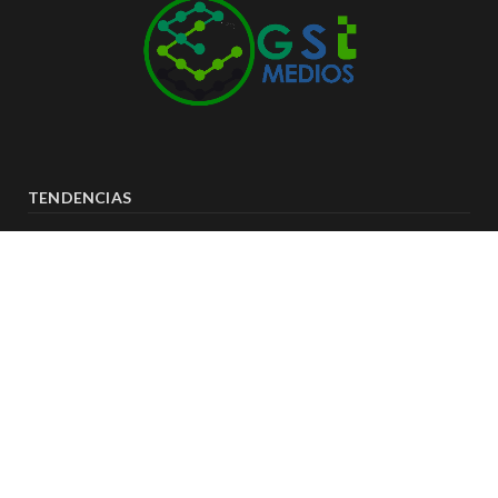
TENDENCIAS
diciembre 31, 2020
122
Ampliación del Aeropuerto de Guadalajara
firme en medio de la pandemia por Covid 19
agosto 7, 2026
35
Hombre cae sin vida en banqueta de
fraccionamiento Los Sauces en Vallarta
agosto 8, 2026
24