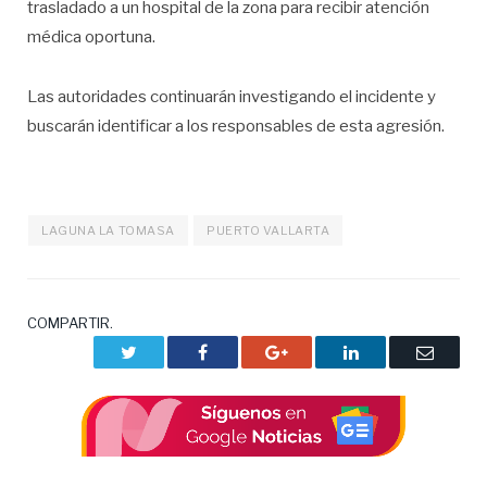
trasladado a un hospital de la zona para recibir atención
médica oportuna.
Las autoridades continuarán investigando el incidente y
buscarán identificar a los responsables de esta agresión.
LAGUNA LA TOMASA
PUERTO VALLARTA
COMPARTIR.
Twitter
Facebook
Google+
LinkedIn
Correo
electrón