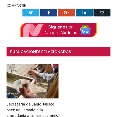
COMPARTIR.
Twitter
Facebook
Google+
LinkedIn
Correo
electrón
PUBLICACIONES RELACIONADAS
Secretaría de Salud Jalisco
hace un llamado a la
ciudadanía a tomar acciones