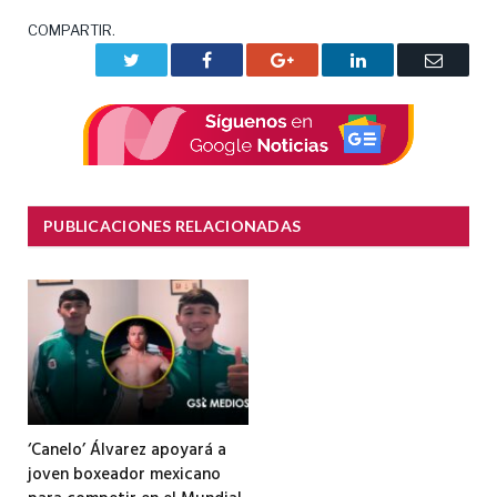
COMPARTIR.
Twitter
Facebook
Google+
LinkedIn
Correo
electrón
PUBLICACIONES RELACIONADAS
‘Canelo’ Álvarez apoyará a
joven boxeador mexicano