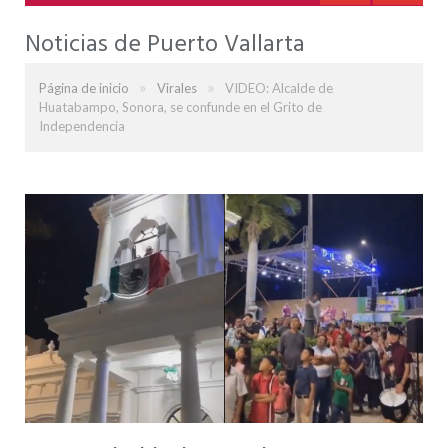
Noticias de Puerto Vallarta
»
»
Página de inicio
Virales
VIDEO: Alcalde de
Huatabampo, Sonora, se confunde en el Grito de
Independencia