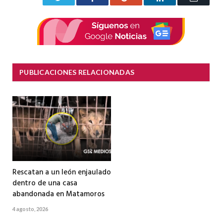
electrón
PUBLICACIONES RELACIONADAS
Rescatan a un león enjaulado
dentro de una casa
abandonada en Matamoros
4 agosto, 2026