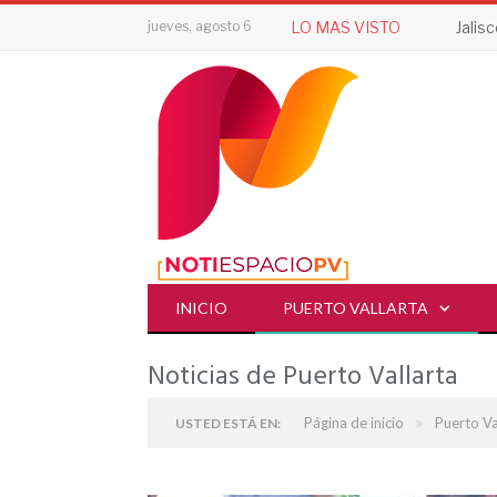
jueves, agosto 6
LO MAS VISTO
INICIO
PUERTO VALLARTA
Noticias de Puerto Vallarta
»
Página de inicio
Puerto Va
USTED ESTÁ EN: