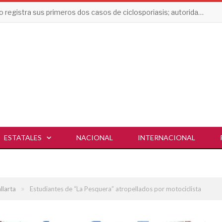
Jalisco registra sus primeros dos casos de ciclosporiasis; autoridades descartan contagios locales
ESTATALES
NACIONAL
INTERNACIONAL
»
llarta
Estudiantes de “La Pesquera” atropellados por motociclista