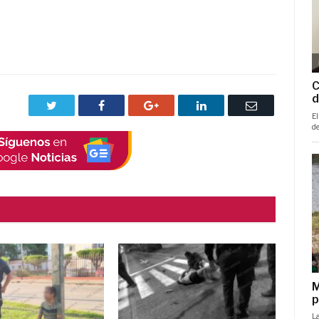
Twitter
Facebook
Google+
LinkedIn
Correo
electrónico