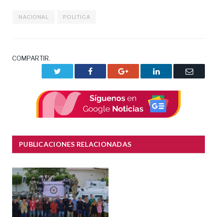
NACIONAL
POLITICA
COMPARTIR.
Twitter
Facebook
Google+
LinkedIn
Correo
electrón
PUBLICACIONES RELACIONADAS