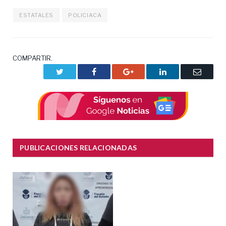
ESTATALES
POLICIACA
COMPARTIR.
Twitter
Facebook
Google+
LinkedIn
Correo
electrón
PUBLICACIONES RELACIONADAS