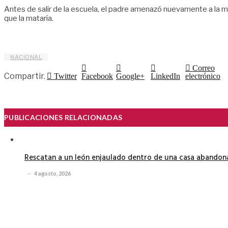
Antes de salir de la escuela, el padre amenazó nuevamente a la ma
que la mataría.
NACIONAL
Correo
Compartir.
Twitter
Facebook
Google+
LinkedIn
electrónico
PUBLICACIONES RELACIONADAS
Rescatan a un león enjaulado dentro de una casa abando
4 agosto, 2026