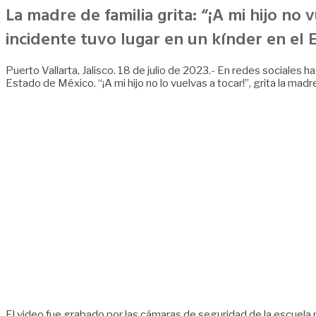
La madre de familia grita: “¡A mi hijo no
incidente tuvo lugar en un kínder en el 
Puerto Vallarta, Jalisco. 18 de julio de 2023.- En redes sociales
Estado de México. “¡A mi hijo no lo vuelvas a tocar!”, grita la mad
El video fue grabado por las cámaras de seguridad de la escuela pr