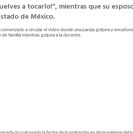
 vuelves a tocarlo!”, mientras que su espo
Estado de México.
 ha comenzado a circular el video donde una pareja golpea y encañon
re de familia mientras golpea a la docente.
ivada, la cual según la fecha de la grabación es de la mañana del l