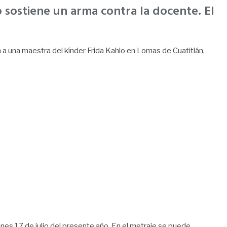
so sostiene un arma contra la docente. El
a a una maestra del kínder Frida Kahlo en Lomas de Cuatitlán,
unes 17 de julio del presente año. En el metraje se puede