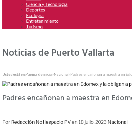
Ciencia y Tecnología
Deportes
Ecología
Entretenimiento
Turismo
Noticias de Puerto Vallarta
Página de inicio
»
Nacional
»
Padres encañonan a maestra en Edom
Usted está en:
Padres encañonan a maestra en Edomex 
533
Por
Redacción Notiespacio PV
en
18 julio, 2023
Nacional