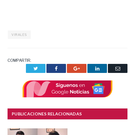
VIRALES
COMPARTIR.
Twitter
Facebook
Google+
LinkedIn
Correo
electrón
PUBLICACIONES RELACIONADAS