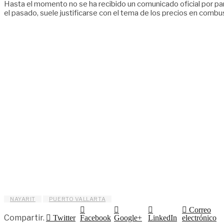
Hasta el momento no se ha recibido un comunicado oficial por pa
el pasado, suele justificarse con el tema de los precios en combu
NAYARIT
PUERTO VALLARTA
Correo
Compartir.
Twitter
Facebook
Google+
LinkedIn
electrónico