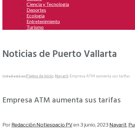
Ciencia y Tecnología
Deportes
Ecología
Entretenimiento
Turismo
Noticias de Puerto Vallarta
Página de inicio
»
Nayarit
»
Empresa ATM aumenta sus tarifas
Usted está en:
Empresa ATM aumenta sus tarifas
180
Por
Redacción Notiespacio PV
en
3 junio, 2023
Nayarit
,
Pu