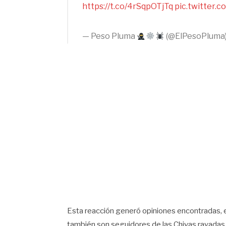
https://t.co/4rSqpOTjTq
pic.twitter.
— Peso Pluma
(@ElPesoPluma
Esta reacción generó opiniones encontradas, 
también son seguidores de las Chivas rayadas 