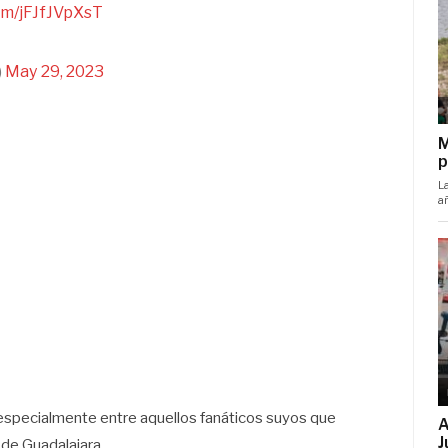
com/jFJfJVpXsT
)
May 29, 2023
especialmente entre aquellos fanáticos suyos que
de Guadalajara.