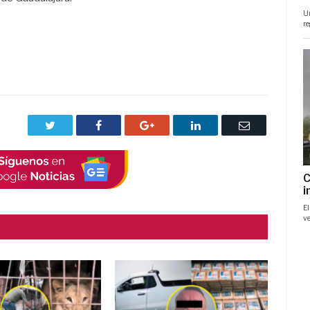
Twitter
Facebook
Google+
LinkedIn
Correo
electrónico