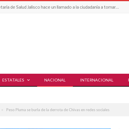
Erupción del Volcán de Fuego obliga a evacuar comunidades y mantiene en alerta a Guatemala
ESTATALES
NACIONAL
INTERNACIONAL
»
Peso Pluma se burla de la derrota de Chivas en redes sociales