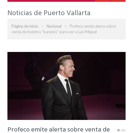
Noticias de Puerto Vallarta
»
»
Página de inicio
Nacional
Profeco emite alerta sobre
venta de boletos “baratos” para ver a Luis Miguel
Profeco emite alerta sobre venta de
36