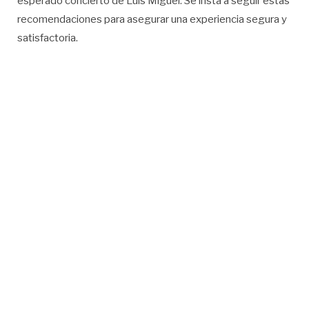
esperado concierto de Luis Miguel. Se insta a seguir estas
recomendaciones para asegurar una experiencia segura y
satisfactoria.