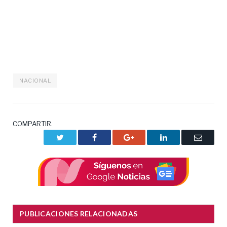
NACIONAL
COMPARTIR.
Twitter
Facebook
Google+
LinkedIn
Correo
electrón
PUBLICACIONES RELACIONADAS