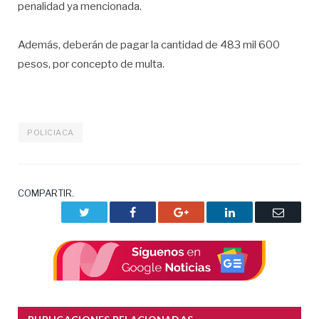
penalidad ya mencionada.
Además, deberán de pagar la cantidad de 483 mil 600
pesos, por concepto de multa.
POLICIACA
COMPARTIR.
Twitter
Facebook
Google+
LinkedIn
Correo
electrón