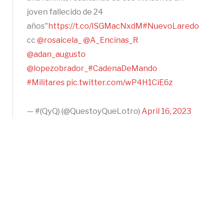
joven fallecido de 24
años"
https://t.co/ISGMacNxdM
#NuevoLaredo
cc
@rosaicela_
@A_Encinas_R
@adan_augusto
@lopezobrador_
#CadenaDeMando
#Militares
pic.twitter.com/wP4H1CiE6z
— #(QyQ) (@QuestoyQueLotro)
April 16, 2023