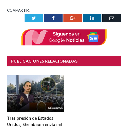
COMPARTIR.
Twitter
Facebook
Google+
LinkedIn
Correo
electrón
PUBLICACIONES RELACIONADAS
Tras presión de Estados
Unidos, Sheinbaum envía mil