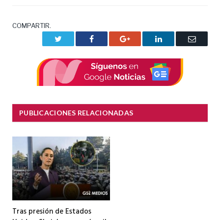
COMPARTIR.
Twitter
Facebook
Google+
LinkedIn
Correo
electrón
PUBLICACIONES RELACIONADAS
Tras presión de Estados