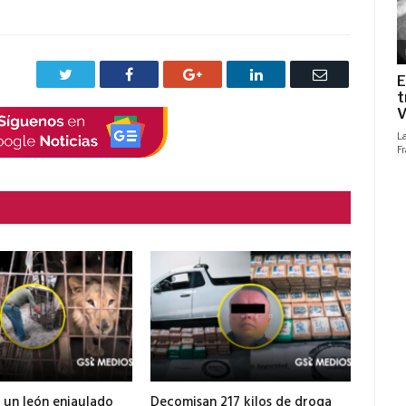
Twitter
Facebook
Google+
LinkedIn
Correo
electrónico
 un león enjaulado
Decomisan 217 kilos de droga