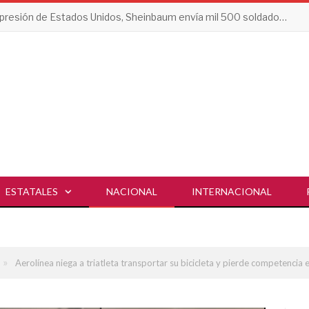
Tras presión de Estados Unidos, Sheinbaum envía mil 500 soldados a Michoacán
ESTATALES
NACIONAL
INTERNACIONAL
»
Aerolínea niega a triatleta transportar su bicicleta y pierde competencia