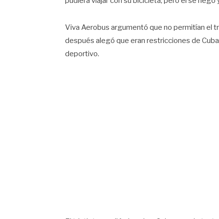
pudiera viajar con su bicicleta, pero él se negó
Viva Aerobus argumentó que no permitían el tra
después alegó que eran restricciones de Cuba 
deportivo.