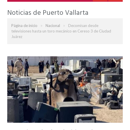
Noticias de Puerto Vallarta
»
»
Página de inicio
Nacional
Decomisan desde
televisiones hasta un toro mecánico en Cereso 3 de Ciudad
Juárez