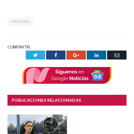
NACIONAL
COMPARTIR.
Twitter
Facebook
Google+
LinkedIn
Correo
electrón
PUBLICACIONES RELACIONADAS