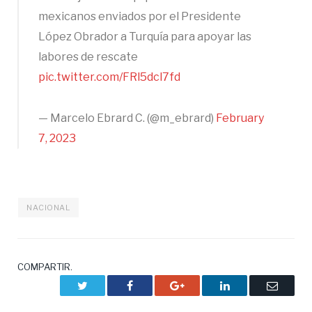
mexicanos enviados por el Presidente
López Obrador a Turquía para apoyar las
labores de rescate
pic.twitter.com/FRl5dcl7fd
— Marcelo Ebrard C. (@m_ebrard)
February
7, 2023
NACIONAL
COMPARTIR.
Twitter
Facebook
Google+
LinkedIn
Correo
electrón