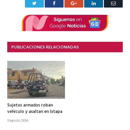
Twitter
Facebook
Google+
LinkedIn
Correo
electrón
PUBLICACIONES RELACIONADAS
Sujetos armados roban
vehículo y asaltan en Ixtapa
9 agosto, 2026