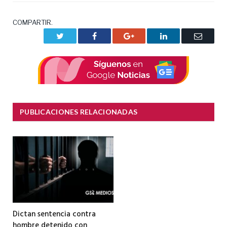
COMPARTIR.
Twitter
Facebook
Google+
LinkedIn
Correo
electrón
PUBLICACIONES RELACIONADAS
Dictan sentencia contra
hombre detenido con