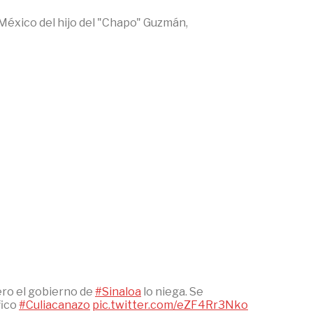
 México del hijo del "Chapo" Guzmán,
pero el gobierno de
#Sinaloa
lo niega. Se
fico
#Culiacanazo
pic.twitter.com/eZF4Rr3Nko