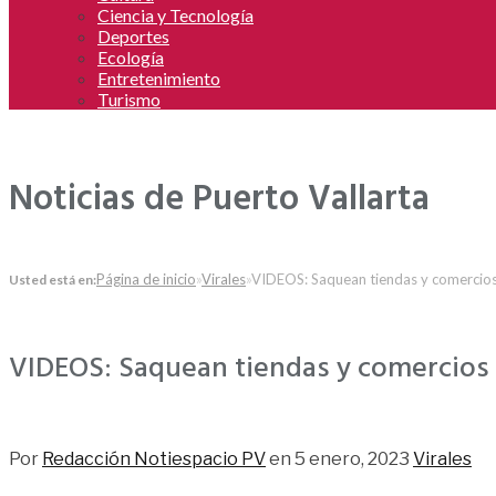
Ciencia y Tecnología
Deportes
Ecología
Entretenimiento
Turismo
Noticias de Puerto Vallarta
Página de inicio
»
Virales
»
VIDEOS: Saquean tiendas y comercios
Usted está en:
VIDEOS: Saquean tiendas y comercios 
371
Por
Redacción Notiespacio PV
en
5 enero, 2023
Virales