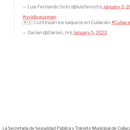
— Luis Fernando Soto (@luisfersoto)
January 5, 
#ovidioguzman
🇲🇽: Continúan los saqueos en Culiacán.
#Culiac
— Darían (@Darian_hn)
January 5, 2023
La Secretaría de Seguridad Pública y Tránsito Municipal de Culiac