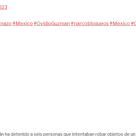
2023
anazo
#Mexico
#OvidioGuzman
#narcobloqueos
#Mexico
#C
án ha detenido a seis personas que intentaban robar objetos de un 