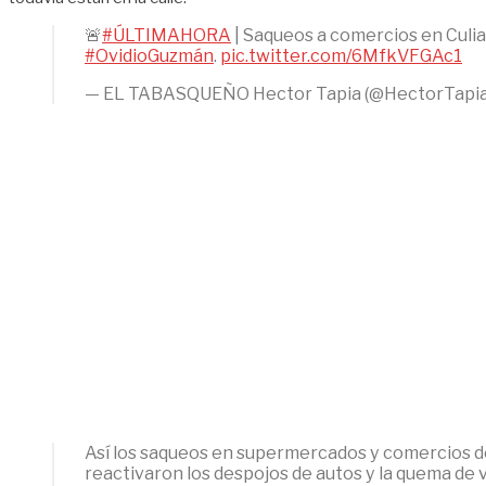
🚨
#ÚLTIMAHORA
| Saqueos a comercios en Culiac
#OvidioGuzmán
.
pic.twitter.com/6MfkVFGAc1
— EL TABASQUEÑO Hector Tapia (@HectorTapi
Así los saqueos en supermercados y comercios 
reactivaron los despojos de autos y la quema de v