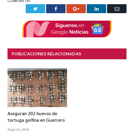
COMPARTIR.
Twitter
Facebook
Google+
LinkedIn
Correo
electrón
PUBLICACIONES RELACIONADAS
Aseguran 202 huevos de
tortuga golfina en Guerrero
8 agosto, 2026