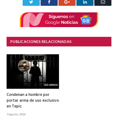
Twitter
Facebook
Google+
LinkedIn
Correo
electrón
PUBLICACIONES RELACIONADAS
Condenan a hombre por
portar arma de uso exclusivo
en Tepic
7 agosto, 2026