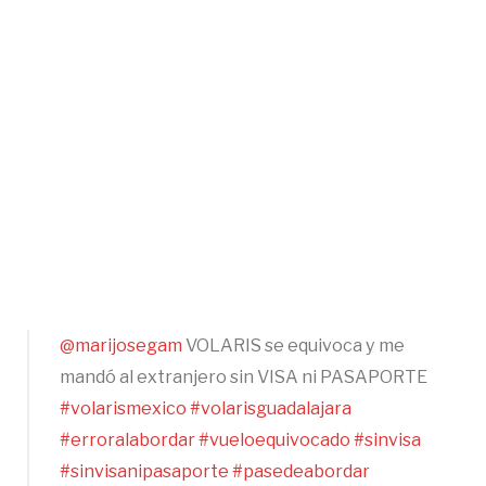
@marijosegam
VOLARIS se equivoca y me
mandó al extranjero sin VISA ni PASAPORTE
#volarismexico
#volarisguadalajara
#erroralabordar
#vueloequivocado
#sinvisa
#sinvisanipasaporte
#pasedeabordar