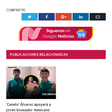
COMPARTIR.
Twitter
Facebook
Google+
LinkedIn
Correo
electrón
PUBLICACIONES RELACIONADAS
‘Canelo’ Álvarez apoyará a
joven boxeador mexicano