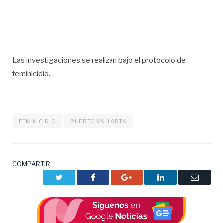
Las investigaciones se realizan bajo el protocolo de
feminicidio.
FEMINICIDIO
PUERTO VALLARTA
COMPARTIR.
Twitter
Facebook
Google+
LinkedIn
Correo
electrón