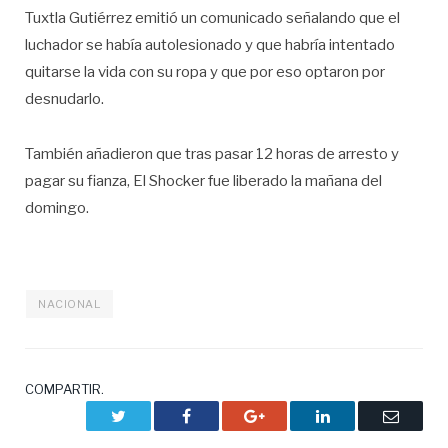
Tuxtla Gutiérrez emitió un comunicado señalando que el
luchador se había autolesionado y que habría intentado
quitarse la vida con su ropa y que por eso optaron por
desnudarlo.
También añadieron que tras pasar 12 horas de arresto y
pagar su fianza, El Shocker fue liberado la mañana del
domingo.
NACIONAL
COMPARTIR.
Twitter
Facebook
Google+
LinkedIn
Correo
electrón