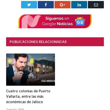
Twitter
Facebook
Google+
LinkedIn
Correo
electrón
PUBLICACIONES RELACIONADAS
Cuatro colonias de Puerto
Vallarta, entre las más
económicas de Jalisco
5 agosto, 2026