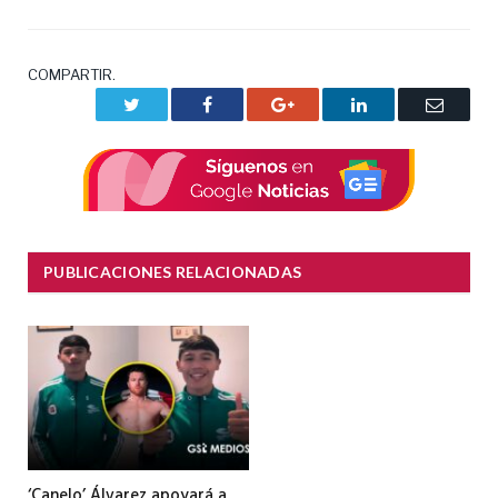
COMPARTIR.
Twitter
Facebook
Google+
LinkedIn
Correo
electrón
PUBLICACIONES RELACIONADAS
‘Canelo’ Álvarez apoyará a