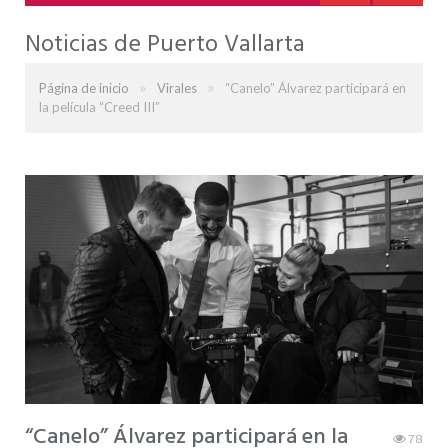
Noticias de Puerto Vallarta
»
»
Página de inicio
Virales
“Canelo” Álvarez participará en
la película “Creed III”
“Canelo” Álvarez participará en la
78