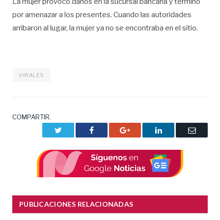
La mujer provocó daños en la sucursal bancaria y terminó
por amenazar a los presentes. Cuando las autoridades
arribaron al lugar, la mujer ya no se encontraba en el sitio.
VIRALES
COMPARTIR.
Twitter
Facebook
Google+
LinkedIn
Correo
electrón
PUBLICACIONES RELACIONADAS