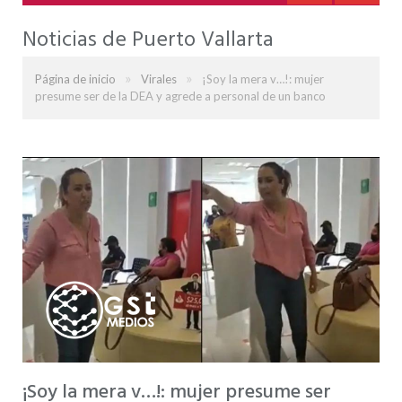
Noticias de Puerto Vallarta
»
»
Página de inicio
Virales
¡Soy la mera v…!: mujer
presume ser de la DEA y agrede a personal de un banco
¡Soy la mera v…!: mujer presume ser