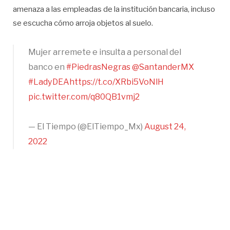
amenaza a las empleadas de la institución bancaria, incluso
se escucha cómo arroja objetos al suelo.
Mujer arremete e insulta a personal del
banco en
#PiedrasNegras
@SantanderMX
#LadyDEA
https://t.co/XRbi5VoNlH
pic.twitter.com/q80QB1vmj2
— El Tiempo (@ElTiempo_Mx)
August 24,
2022