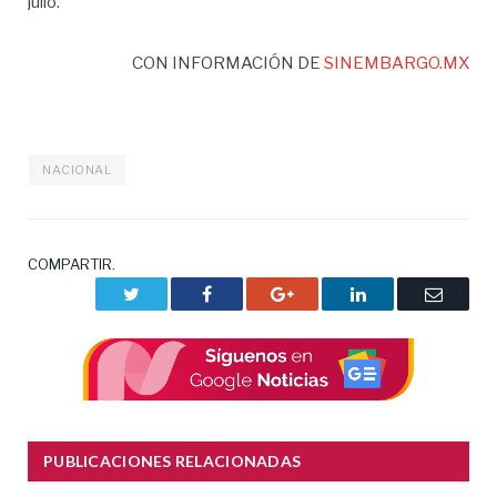
julio.
CON INFORMACIÓN DE
SINEMBARGO.MX
NACIONAL
COMPARTIR.
Twitter
Facebook
Google+
LinkedIn
Correo
electrón
PUBLICACIONES RELACIONADAS