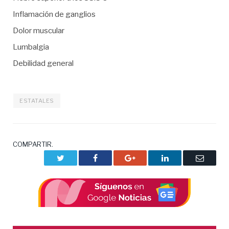
Inflamación de ganglios
Dolor muscular
Lumbalgia
Debilidad general
ESTATALES
COMPARTIR.
Twitter
Facebook
Google+
LinkedIn
Correo
electrón