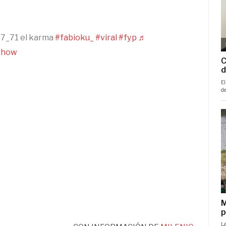
7_71 el karma
#fabioku_
#viral
#fyp
♬
 Show