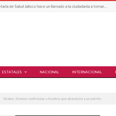
Secretaría de Salud Jalisco hace un llamado a la ciudadanía a tomar acciones contra el dengue en esta temporada de lluvias
ESTATALES
NACIONAL
INTERNACIONAL
»
Virales: Jóvenes confrontan a hombre que abandonó a un perrito