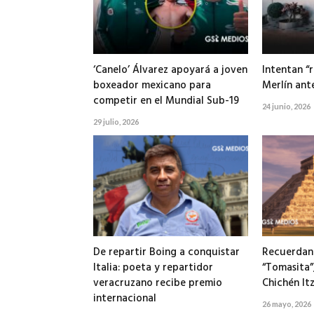
‘Canelo’ Álvarez apoyará a joven
Intentan “r
boxeador mexicano para
Merlín ant
competir en el Mundial Sub-19
24 junio, 2026
29 julio, 2026
De repartir Boing a conquistar
Recuerdan 
Italia: poeta y repartidor
“Tomasita”
veracruzano recibe premio
Chichén It
internacional
26 mayo, 2026