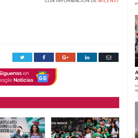
CON INFORMACIÓN DE
MILENIO
Twitter
Facebook
Google+
LinkedIn
Correo
electrónico