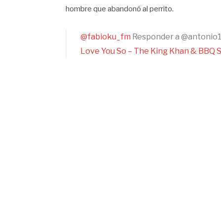
hombre que abandonó al perrito.
@fabioku_fm
Responder a @antonio1
Love You So – The King Khan & BBQ