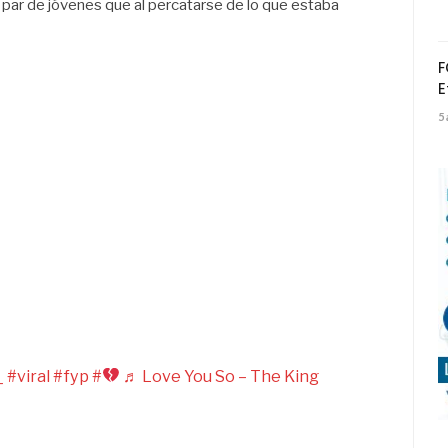
n par de jóvenes que al percatarse de lo que estaba
F
E
5
_
#viral
#fyp
#
♬ Love You So – The King