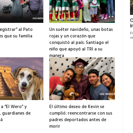
egistrar” al Pato
Un suéter navideño, unas botas
es que su familia
rojas y un corazón que
conquistó al país: Santiago el
niño que apoyó al TRI a su
manera
13 junio, 2026
a “El Wero” y
El último deseo de Kevin se
, guardianes de
cumplió: reencontrarse con sus
zá
padres deportados antes de
morir