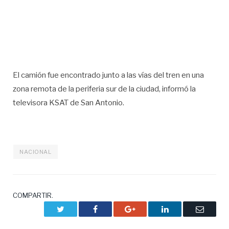
El camión fue encontrado junto a las vías del tren en una
zona remota de la periferia sur de la ciudad, informó la
televisora KSAT de San Antonio.
NACIONAL
COMPARTIR.
Twitter
Facebook
Google+
LinkedIn
Correo
electrón