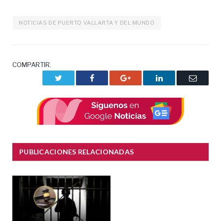
NOTICIAS DE PUERTO VALLARTA Y DEL MUNDO
COMPARTIR.
Twitter
Facebook
Google+
LinkedIn
Correo
electrón
PUBLICACIONES RELACIONADAS