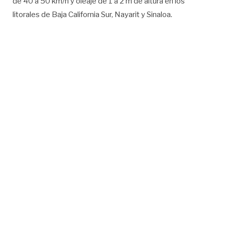
de 40 a 50 km/h y oleaje de 1 a 2 m de altura en los
litorales de Baja California Sur, Nayarit y Sinaloa.