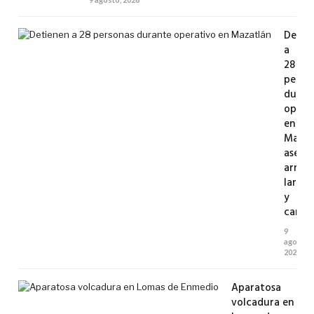
Detie
a
28
perso
duran
opera
en
Mazat
asegu
armas
largas
y
cartu
9
agosto,
2026
Aparatosa
volcadura en