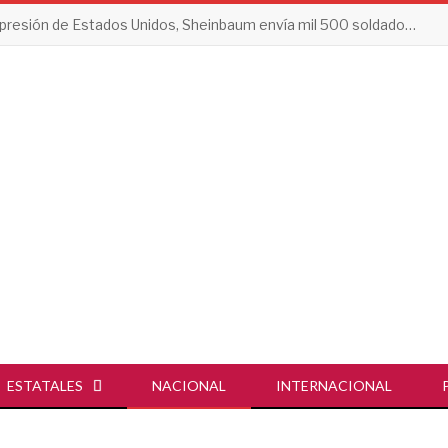
Tras presión de Estados Unidos, Sheinbaum envía mil 500 soldados a Michoacán
ESTATALES
NACIONAL
INTERNACIONAL