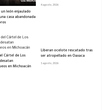
4 agosto, 2026
 un león enjaulado
 una casa abandonada
ros
Liberan ocelote rescatado tras
el Cártel de Los
ser atropellado en Oaxaca
 desatan
1 agosto, 2026
ueos en Michoacán