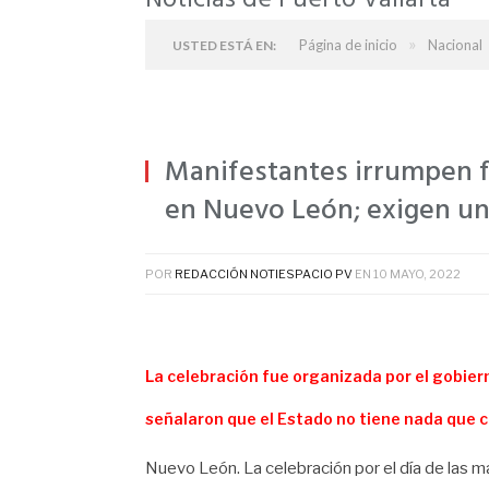
Noticias de Puerto Vallarta
»
Página de inicio
Nacional
USTED ESTÁ EN:
Manifestantes irrumpen f
en Nuevo León; exigen un 
POR
REDACCIÓN NOTIESPACIO PV
EN
10 MAYO, 2022
La celebración fue organizada por el gobie
señalaron que el Estado no tiene nada que c
Nuevo León. La celebración por el día de las m