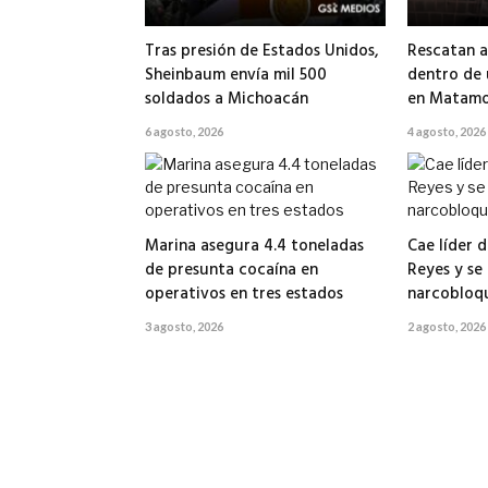
Tras presión de Estados Unidos,
Rescatan a
Sheinbaum envía mil 500
dentro de
soldados a Michoacán
en Matamo
6 agosto, 2026
4 agosto, 2026
Marina asegura 4.4 toneladas
Cae líder d
de presunta cocaína en
Reyes y se
operativos en tres estados
narcobloq
3 agosto, 2026
2 agosto, 2026