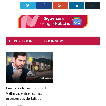
Twitter
Facebook
Google+
LinkedIn
Correo
electrón
PUBLICACIONES RELACIONADAS
Cuatro colonias de Puerto
Vallarta, entre las más
económicas de Jalisco
5 agosto, 2026