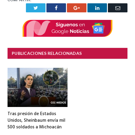
Twitter
Facebook
Google+
LinkedIn
Correo
electrón
PUBLICACIONES RELACIONADAS
Tras presión de Estados
Unidos, Sheinbaum envía mil
500 soldados a Michoacán