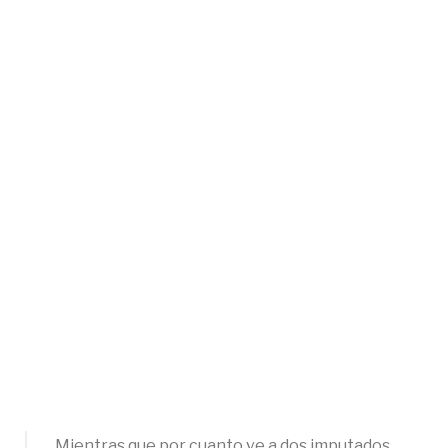
Mientras que por cuanto ve a dos imputados,