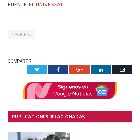
FUENTE:
EL UNIVERSAL
NACIONAL
COMPARTIR.
Twitter
Facebook
Google+
LinkedIn
Correo
electrón
PUBLICACIONES RELACIONADAS