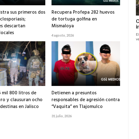
istra sus primeros dos
Recupera Profepa 282 huevos
closporiasis;
de tortuga golfina en
s descartan
Mismaloya
locales
4 agosto, 2026
 mil 800 litros de
Detienen a presuntos
ro y clausuran ocho
responsables de agresión contra
destinas en Jalisco
“Vaquita” en Tlajomulco
31 julio, 2026