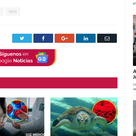
UDG
Twitter
Facebook
Google+
LinkedIn
Correo
electrónico