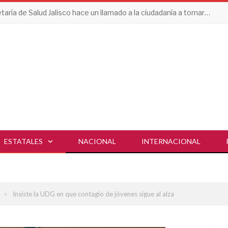
Secretaría de Salud Jalisco hace un llamado a la ciudadanía a tomar acciones contra el dengue en esta temporada de lluvias
ESTATALES
NACIONAL
INTERNACIONAL
»
Insiste la UDG en que contagio de jóvenes sigue al alza