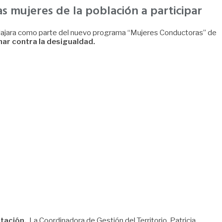
s mujeres de la población a participar
adalajara como parte del nuevo programa “Mujeres Conductoras” de
char contra la desigualdad.
itación.
La Coordinadora de Gestión del Territorio, Patricia