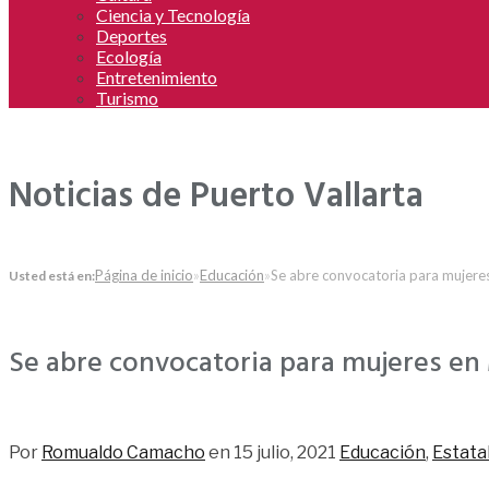
Ciencia y Tecnología
Deportes
Ecología
Entretenimiento
Turismo
Noticias de Puerto Vallarta
Página de inicio
»
Educación
»
Se abre convocatoria para mujere
Usted está en:
Se abre convocatoria para mujeres en
175
Por
Romualdo Camacho
en
15 julio, 2021
Educación
,
Estata