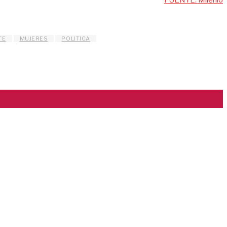
FUENTE: Milenio
TE
MUJERES
POLITICA