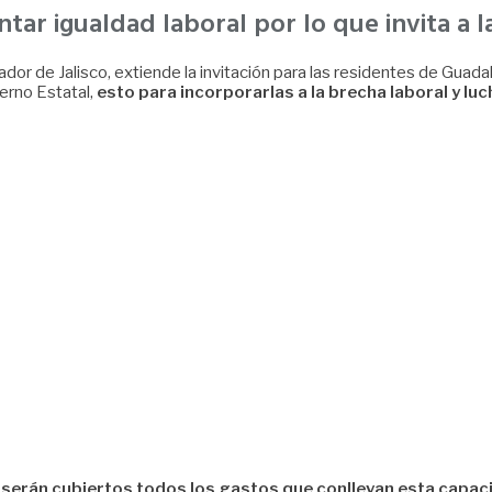
ar igualdad laboral por lo que invita a la
ador de Jalisco, extiende la invitación para las residentes de Gu
erno Estatal,
esto para incorporarlas a la brecha laboral y lu
 serán cubiertos todos los gastos que conllevan esta capac