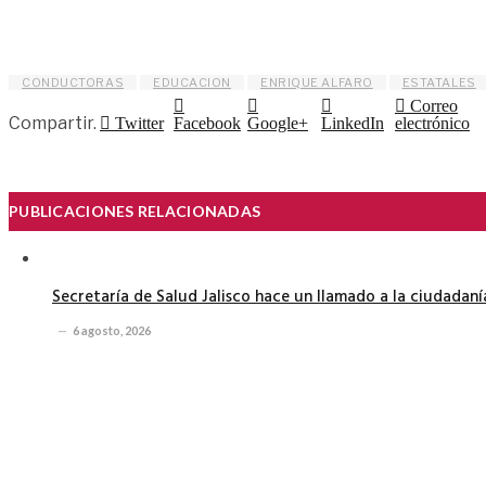
CONDUCTORAS
EDUCACION
ENRIQUE ALFARO
ESTATALES
Correo
Compartir.
Twitter
Facebook
Google+
LinkedIn
electrónico
PUBLICACIONES RELACIONADAS
Secretaría de Salud Jalisco hace un llamado a la ciudadan
6 agosto, 2026