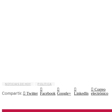
NOTICIAS DE HOY
POLITICA
Correo
Compartir.
Twitter
Facebook
Google+
LinkedIn
electrónico