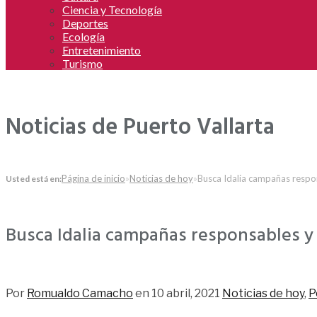
Ciencia y Tecnología
Deportes
Ecología
Entretenimiento
Turismo
Noticias de Puerto Vallarta
Página de inicio
»
Noticias de hoy
»
Busca Idalia campañas respo
Usted está en:
Busca Idalia campañas responsables y
75
Por
Romualdo Camacho
en
10 abril, 2021
Noticias de hoy
,
P