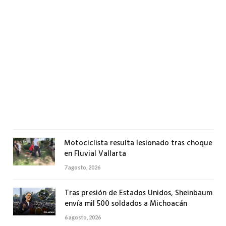
vid
en
ban
de
fra
Los
Sau
en
Val
7
agos
2026
Motociclista resulta lesionado tras choque
en Fluvial Vallarta
7 agosto, 2026
Tras presión de Estados Unidos, Sheinbaum
envía mil 500 soldados a Michoacán
6 agosto, 2026