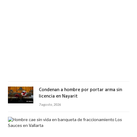
ho
por
por
ar
de
uso
exc
en
Tep
7
agos
2026
Condenan a hombre por portar arma sin
licencia en Nayarit
7 agosto, 2026
Ho
cae
sin