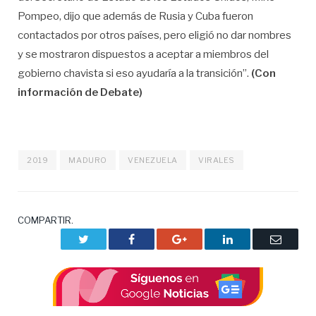
Pompeo, dijo que además de Rusia y Cuba fueron
contactados por otros países, pero eligió no dar nombres
y se mostraron dispuestos a aceptar a miembros del
gobierno chavista si eso ayudaría a la transición”.
(Con
información de Debate)
2019
MADURO
VENEZUELA
VIRALES
COMPARTIR.
Twitter
Facebook
Google+
LinkedIn
Correo
electrón